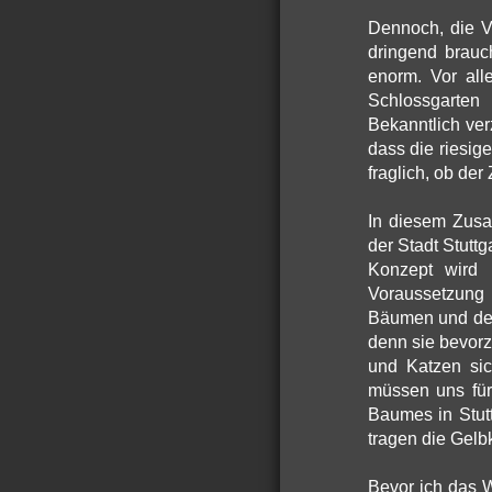
Dennoch, die V
dringend brauc
enorm. Vor all
Schlossgarten
Bekanntlich ver
dass die riesi
fraglich, ob der
In diesem Zusa
der Stadt Stutt
Konzept wird i
Voraussetzung
Bäumen und der
denn sie bevorz
und Katzen sic
müssen uns für
Baumes in Stutt
tragen die Gelb
Bevor ich das 