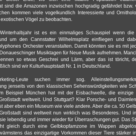
t sind die Amazonen inzwischen hochgradig gefährdet bzw.
schen kommen viele vogelkundlich Interessierte und Ornithol
e exotischen Vögel zu beobachten.
interhalbjahr ist es ein einmaliges Schauspiel wenn die
und um den Cannstatter Wilhelmsplatz einfliegen und dabe
olyphones Orchester veranstalten. Damit könnten sie es mit j
Donaueschinger Musiktagen für Neue Musik aufnehmen. Manc
ennen so etwas Geschrei und Lärm, aber das ist töricht, den
eßlich sind wir Kulturhauptstadt Nr. 1 in Deutschland.
rketing-Leute suchen immer sog. Alleinstellungsmerk
ng jenseits von den klassischen Sehenswürdigkeiten wie Sc
m Beispiel München hat mit der Eisbachwelle, die einzige 
 Großstadt weltweit. Und Stuttgart? Klar Porsche- und Daiml
 ist aber eben ein Museum wie viele andere. Aber die ca. 50 G
r Großstadt sind weltweit nun wirklich was Besonderes. Und 
sie lebendig und immer wieder für Überraschungen gut. Das St
ht gleich durch eine Gelbkopfamzone im Wappen abgelös
ärmstens das einzigartige Vorkommen dieser Tiere stärker in