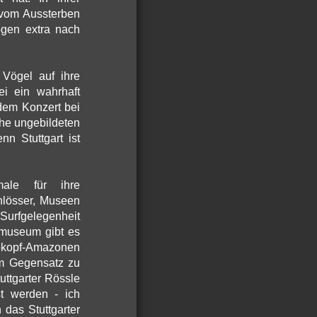
 vom Aussterben
ogen extra nach
 Vögel auf ihre
i ein wahrhaft
edem Konzert bei
he ungebildeten
n Stuttgart ist
male für ihre
hlösser, Museen
Surfgelegenheit
ermuseum gibt es
elbkopf-Amazonen
im Gegensatz zu
uttgarter Rössle
t werden - ich
 das Stuttgarter