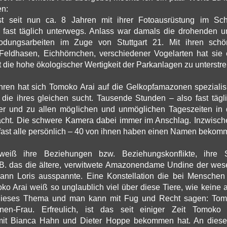
en:
st seit nun ca. 8 Jahren mit ihrer Fotoausrüstung im Sch
 fast täglich unterwegs. Anlass war damals die drohenden un
odungsarbeiten im Zuge von Stuttgart 21. Mit ihren sch
 Feldhasen, Eichhörnchen, verschiedener Vogelarten hat sie 
et die hohe ökologischer Wertigkeit der Parkanlagen zu unterstre
hren hat sich Tomoko Arai auf die Gelkopfamazonen spezialis
t, die ihres gleichen sucht. Tausende Stunden – also fast tägli
er und zu allen möglichen und unmöglichen Tageszeiten in
acht. Die schwere Kamera dabei immer im Anschlag. Inzwische
 fast alle persönlich – 40 von ihnen haben einen Namen bekom
eiß ihre Beziehungen bzw. Beziehungskonflikte, ihre 
.B. das die ältere, verwitwete Amazonendame Undine der wese
Mann Loris ausspannte. Eine Konstellation die bei Menschen 
o Arai weiß so unglaublich viel über diese Tiere, wie keine
 dieses Thema und man kann mit Fug und Recht sagen: Tomo
en-Frau. Erfreulich, ist das seit einiger Zeit Tomoko A
mit Bianca Hahn und Dieter Hoppe bekommen hat. An diese