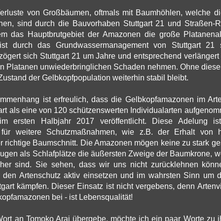
erluste von Großbäumen, oftmals mit Baumhöhlen, welche 
hen, sind durch die Bauvorhaben Stuttgart 21 und Straßen-R
em das Hauptbrutgebiet der Amazonen die große Platanena
 ist durch das Grundwassermanagement von Stuttgart 21 st
zögert sich Stuttgart 21 um Jahre und entsprechend verlängert 
gen Platanen unwiederbringlichen Schaden nehmen. Ohne diese
 Zustand der Gelbkopfpopulation weiterhin stabil bleibt.
mmenhang ist erfreulich, dass die Gelbkopfamazonen im Art
gart als eine von 120 schützenswerten Individualarten aufgen
m ersten Halbjahr 2017 veröffentlicht. Diese Adelung is
 für weitere Schutzmaßnahmen, wie z.B. der Erhalt von hö
 richtige Baumschnitt. Die Amazonen mögen keine zu stark ge
ugen als Schlafplätze die äußersten Zweige der Baumkrone, w
her sind. Sie sehen, dass wir uns nicht zurücklehnen könn
 den Artenschutz aktiv einsetzen und im wahrsten Sinn um d
gart kämpfen. Dieser Einsatz ist nicht vergebens, denn Artenvi
kopfamazonen bei - ist Lebensqualität!
Wort an Tomoko Arai übergebe, möchte ich ein paar Worte zu i