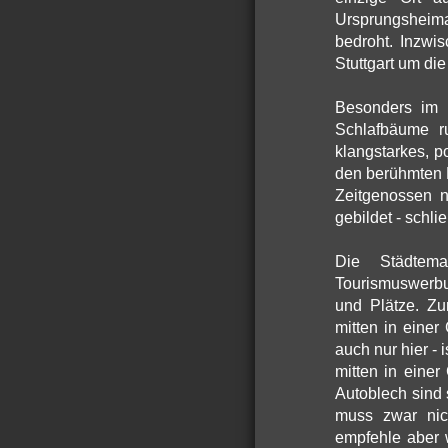
Ursprungsheima
bedroht. Inzwi
Stuttgart um di
Besonders im W
Schlafbäume r
klangstarkes, p
den berühmten 
Zeitgenossen n
gebildet - schli
Die Städtema
Tourismuswerbu
und Plätze. Zu
mitten in einer
auch nur hier -
mitten in eine
Autoblech sind 
muss zwar nic
empfehle aber w