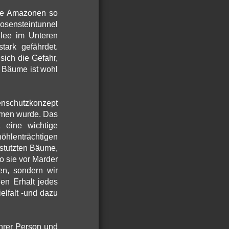
die Amazonen so
osensteintunnel
llee im Unteren
ark gefährdet.
sich die Gefahr,
 Bäume ist wohl
enschutzkonzept
ommen wurde. Das
t eine wichtige
hlenträchtigen
stutzten Bäume,
o sie vor Marder
en, sondern wir
en Erhalt jedes
elfalt -und dazu
hrer Person und