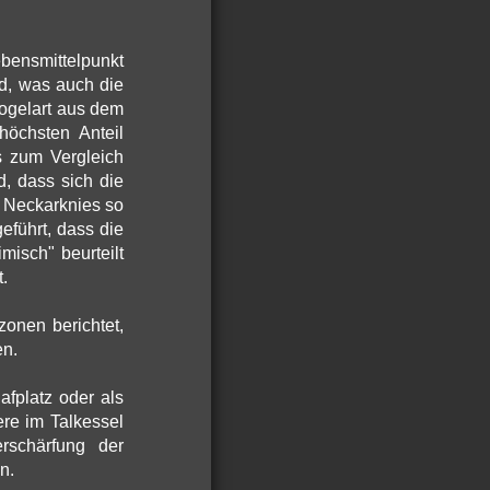
bensmittelpunkt
nd, was auch die
vogelart aus dem
höchsten Anteil
s zum Vergleich
, dass sich die
 Neckarknies so
eführt, dass die
misch" beurteilt
.
onen berichtet,
en.
fplatz oder als
re im Talkessel
rschärfung der
n.