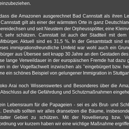
 einzubeziehen.
t, dass die Amazonen ausgerechnet Bad Cannstatt als ihren Le
Cannstatt gilt als einer der wärmsten Orte in ganz Deutschla
ereidechsen und seit Neustem der Orpheusspötter, eine Klein
et, sehr schätzen. Cannstatt ist auch der Stadtteil mit dem 
Mitbürger. Aktuell sind es 31,5 %. In der Gesamtstadt sind e
ses immigrationsfreundliche Umfeld war wohl auch ein Grund
ubürger aus Übersee seit knapp 30 Jahre an den Gestaden des
se lange Verweildauer in der europäischen Fremde hat dazu g
 in der Vogelfachwelt inzwischen als "eingebürgert bzw. hei
ne ein schönes Beispiel von gelungener Immigration in Stuttgart
ko Arai noch Wissenswertes und Besonderes über die Amaz
 Abschluss auf die Gefährdung und Schutzmaßnahmen eingeh
n Lebensraum für die Papageien - sei es als Brut- und Schla
. Deshalb sollten wir alles dransetzen die Bäume, insbesonde
atter Gebiet zu schützen. Mit der Novellierung bzw. Ve
rdnung vor kurzem haben wir eine wichtige Maßnahme ergriffe