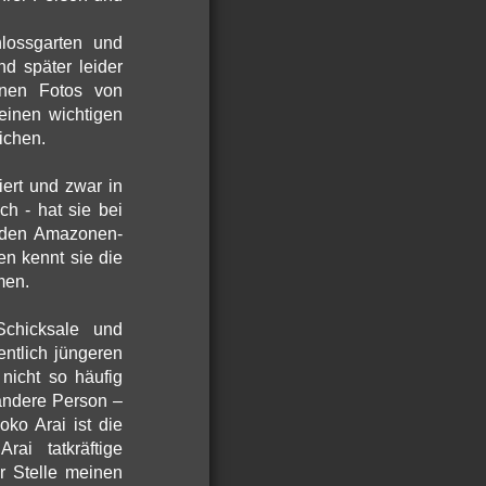
lossgarten und
d später leider
önen Fotos von
einen wichtigen
ichen.
iert und zwar in
ch - hat sie bei
 den Amazonen-
n kennt sie die
men.
Schicksale und
ntlich jüngeren
nicht so häufig
 andere Person –
ko Arai ist die
rai tatkräftige
r Stelle meinen