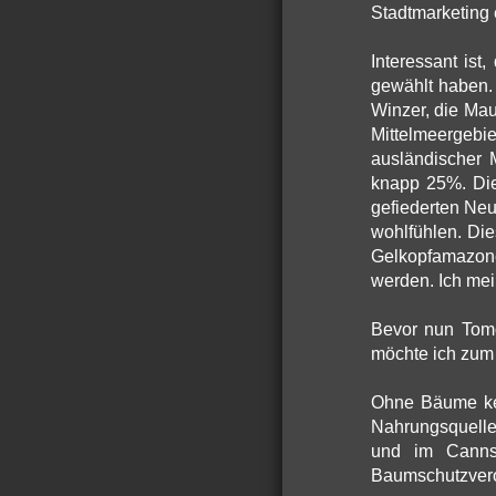
Stadtmarketing
Interessant is
gewählt haben. 
Winzer, die Mau
Mittelmeergebi
ausländischer 
knapp 25%. Die
gefiederten Ne
wohlfühlen. Die
Gelkopfamazonen
werden. Ich mei
Bevor nun Tomo
möchte ich zum
Ohne Bäume kei
Nahrungsquelle
und im Cannst
Baumschutzvero