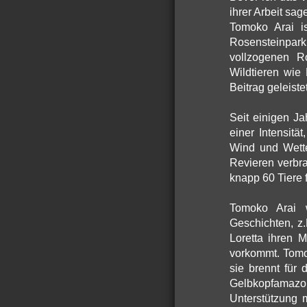
ihrer Arbeit sag
Tomoko Arai i
Rosensteinpark
vollzogenen R
Wildtieren wie
Beitrag geleist
Seit einigen Ja
einer Intensitä
Wind und Wett
Revieren verbr
knapp 60 Tiere
Tomoko Arai w
Geschichten, z
Loretta ihren 
vorkommt. Tomok
sie brennt für
Gelbkopfamazon
Unterstützung 