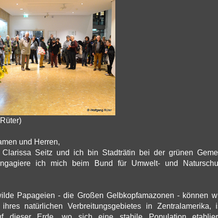
Rüter)
amen und Herren,
Clarissa Seitz und ich bin Stadträtin bei der grünen Gemein
engagiere ich mich beim Bund für Umwelt- und Naturschu
 wilde Papageien - die Großen Gelbkopfamazonen - können wir
ihres natürlichen Verbreitungsgebietes in Zentralamerika, i
f dieser Erde, wo sich eine stabile Population etablier