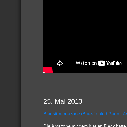
25. Mai 2013
Blaustirnamazone (Blue-fronted Parrot,
A
Die Amazone mit dem blauen Fleck hatte mic