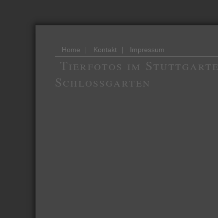
|
|
Home
Kontakt
Impressum
Tierfotos im Stuttgart
Schlossgarten