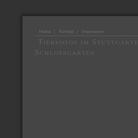
|
|
Home
Kontakt
Impressum
Tierfotos im Stuttgart
Schlossgarten