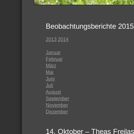
Beobachtungsberichte 2015
2013
2014
Januar
Februar
März
Mai
Juni
Juli
August
September
November
Dezember
14. Oktober – Theas Freila