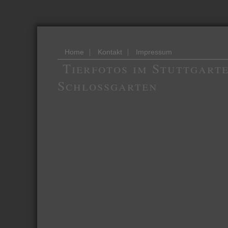
|
|
Home
Kontakt
Impressum
Tierfotos im Stuttgart
Schlossgarten