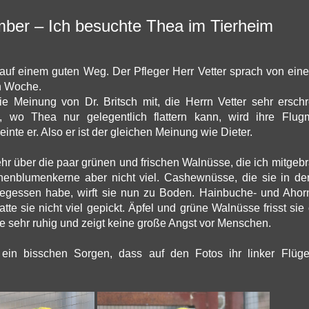
mber – Ich besuchte Thea im Tierheim
 auf einem guten Weg. Der Pfleger Herr Vetter sprach von eine
 Woche.
die Meinung von Dr. Britsch mit, die Herrn Vetter sehr erschr
e, wo Thea nur gelegentlich flattern kann, wird ihre Flug
nte er. Also er ist der gleichen Meinung wie Dieter.
sehr über die paar grünen und frischen Walnüsse, die ich mitgebr
nnenblumenkerne aber nicht viel. Cashewnüsse, die sie in der
gegessen habe, wirft sie nun zu Boden. Hainbuche- und Ahornf
hatte sie nicht viel gepickt. Äpfel und grüne Walnüsse frisst si
ie sehr ruhig und zeigt keine große Angst vor Menschen.
 ein bisschen Sorgen, dass auf den Fotos ihr linker Flüg