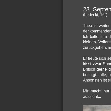
23. Septe
(bedeckt, 16°)
Thea ist weiter
der kommenden
Ich teilte ihm 
kleinen Volier
zurückgehen, mei
Er freute sich 
frisst zwar So
Britsch gerne 
besorgt hatte, 
Ansonsten ist s
Mir macht nur
aussieht...