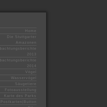
Home
Die Stuttgarter
Amazonen
bachtungsberichte
2013
bachtungsberichte
2014
Vögel
Wasservögel
Säugetiere
Fotoausstellung
Karte des Parks
Postkarten|Button