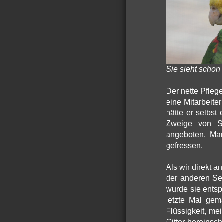
Sie sieht schon 
Der nette Pflege
eine Mitarbeiter
hätte er selbst
Zweige von Sp
angeboten. Man
gefressen.
Als wir direkt 
der anderen Sei
wurde sie entsp
letzte Mal gema
Flüssigkeit, me
Gitter hereinsch