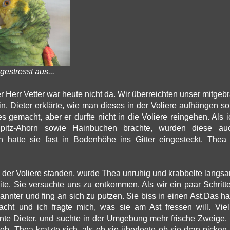
gestresst aus...
r Herr Vetter war heute nicht da. Wir überreichten unser mitgeb
in. Dieter erklärte, wie man dieses in der Voliere aufhängen so
 es gemacht, aber er durfte nicht in die Voliere reingehen. Als 
itz-Ahorn sowie Hainbuchen brachte, wurden diese au
 hatte sie fast in Bodenhöhe ins Gitter eingesteckt. Thea
an der Voliere standen, wurde Thea unruhig und krabbelte langsa
te. Sie versuchte uns zu entkommen. Als wir ein paar Schritt
annter und fing an sich zu putzen. Sie biss in einen Ast.Das ha
cht und ich fragte mich, was sie am Ast fressen will. Viell
inte Dieter, und suchte in der Umgebung mehr frische Zweige, 
ob. Thea kratzte sich, als ob sie überlegte ob sie dran picken 