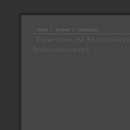
|
|
Home
Kontakt
Impressum
Tierfotos im Stuttgart
Schlossgarten