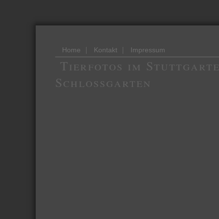
|
|
Home
Kontakt
Impressum
Tierfotos im Stuttgart
Schlossgarten